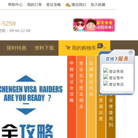
帮助中心
|
我的订单
|
签证攻略
|
微信我们
|
加入收藏
-5258
9:00-22:00
0
限时特惠
资料下载
我的购物车
>
申
签
出
无
一
根
证
国
忧
站
签证售前
签
在
签
签
式
签证售中
证
手
证
证
服
签证售后
全
想
代
说
务
攻
走
办
出
专
略
就
发
业
走
就
便
出
捷
发
周
到