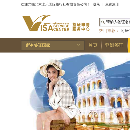
欢迎光临北京永乐国际旅行社有限责任公司！
登录
|
免费注册
|
热门推荐：
阿拉
和国
|
布基纳法索
首页
亚洲签证
所有签证国家
林王国
|
安道尔公