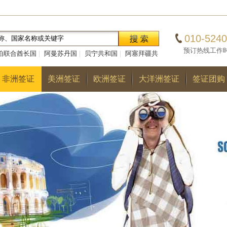
010-5240
预订热线工作时间：0
伯联合酋长国
|
阿曼苏丹国
|
贝宁共和国
|
阿塞拜疆共
|
巴勒斯坦国
|
阿尔巴尼亚共和国
|
多哥共和国
|
巴
非洲签证
美洲签证
欧洲签证
大洋洲签证
签证团购
国
|