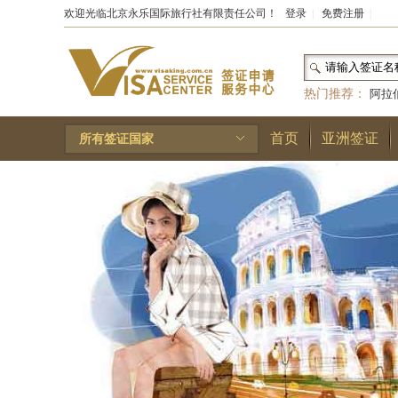
欢迎光临北京永乐国际旅行社有限责任公司！
登录
|
免费注册
|
热门推荐：
阿拉
和国
|
布基纳法索
首页
亚洲签证
所有签证国家
林王国
|
安道尔公