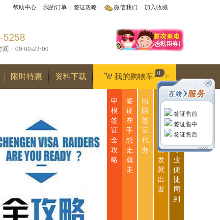
帮助中心
|
我的订单
|
签证攻略
|
微信我们
|
加入收藏
-5258
9:00-22:00
0
限时特惠
资料下载
我的购物车
>
申
签
出
无
一
根
证
国
忧
站
签证售前
签
在
签
签
式
签证售中
证
手
证
证
服
签证售后
全
想
代
说
务
攻
走
办
出
专
略
就
发
业
走
就
便
出
捷
发
周
到