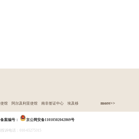
more>>
亚使馆
阿尔及利亚使馆
南非签证中心
埃及移
络备案编号：
京公网安备11010502042869号
诉电话：010-65275315