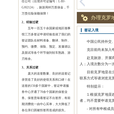
任公司（出境许可证编号：L-BJ-
GJ02124），旅游局80万质保金，千
万责任险保额保障！
办理克罗
2、经验过硬
五年一百五十余国家或地区领事
签证入境
馆三万多签证申请经验造就了我们的
签证团队在材料准备、翻译、制作、
中国公民持外交、公
预约、缴费、保险、预定、发邀请以
克目前尚未加入申根
及面试等各个环节做到轻车熟路、游
赴克旅游、开展商务
刃有余。
人；入境次数分为一
3、关系过硬
目前克罗地亚在北京
庞大的送签数量、良好的送签记
联系方式等请浏览克罗地亚
录营造了良好的使馆关系和口碑！在
送签的150多个国家中，签证申请服
特别提示：
务中心开通了70余个国家的保签业
1.根据克罗地亚政府
务。保签意味着签证不出签所，有前
者，均不需要申请克
期消费统一由中心买单，大大降低了
- 对所有申根成员
各位亲们因被拒签而造成的损失。