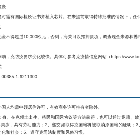
检疫
需有国际检疫证书并植入芯片。在未提前取得特殊批准的情况下，任何
定
不得超过10,000欧元，否则，海关可以扣押款项，调查现金来源和携
疫要求变化较快。具体可参考克疫情信息网站（https://www.koronav
式
5-1-6211300
人均需申领居住许可，有效商务许可持有者除外。
、在克领土出生、移民和国际协议等方法获得，也可以通过退籍、放
18周岁，具有劳动能力；2、递交如取得克国籍将被取消原国籍的证明；3
文化和社会；5、遵守克司法制度和风俗习惯。