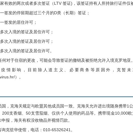
有效的两次或者多次签证（LTV 签证)，该签证持有人所持旅行证件仅
一签发的停留期超过三个月的D类（长期）签证；
一签发的居住许可；
多次入境的签证及居住许可；
多次入境的签证及居住许可；
多次入境的签证及居住许可。
任何对于住宿的更改，可能会导致签证的撤销及被拒绝允许入境克罗地亚
疫情影响，目前除人道主义、必要商务等原因外，克暂未
virus.hr/）。
，克海关规定与欧盟其他成员国一致。克海关允许进出境随身携带1公升
200支香烟、50支雪茄烟、仅供个人使用的药品等。携带现金10,00
未申报，海关有权没收物品并视情罚款。
驻华使馆，电话：010-65326241。