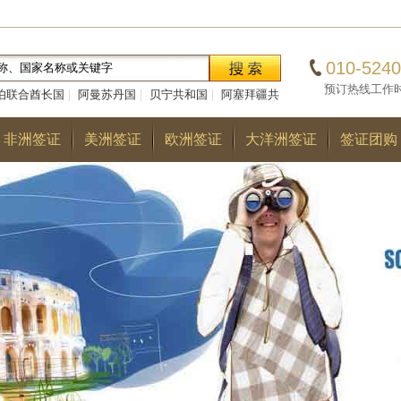
010-5240
预订热线工作时间：0
伯联合酋长国
|
阿曼苏丹国
|
贝宁共和国
|
阿塞拜疆共
|
巴勒斯坦国
|
阿尔巴尼亚共和国
|
多哥共和国
|
巴
非洲签证
美洲签证
欧洲签证
大洋洲签证
签证团购
国
|