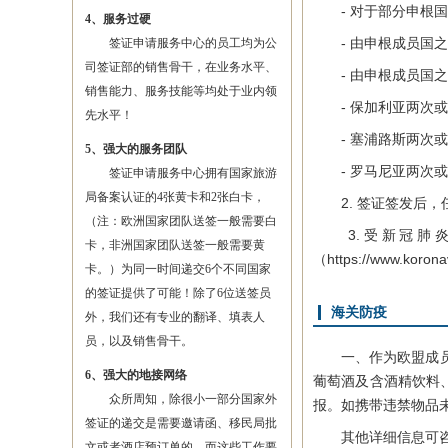
- 对于部分申根国家
4、服务过硬
- 由申根成员国之
签证申请服务中心的员工均为公
司签证部的销售骨干，在业务水平、
- 由申根成员国之
销售能力、服务技能等均处于业内领
- 保加利亚两次或
先水平！
- 塞浦路斯两次或
5、强大的服务团队
- 罗马尼亚两次或
签证申请服务中心拥有国家旅游
局备案认证的4张黄卡和2张白卡，
2. 签证签发后，
（注：欧洲国家团队送签一般需要白
3.受新冠肺炎
卡，非洲国家团队送签一般需要黄
（https://www.korona
卡。）为同一时间递交6个不同国家
的签证提供了可能！除了6位送签员
海关防疫
外，我们还有专业的翻译、填表人
员，以及销售骨干。
一、作为欧盟成员国
6、强大的地接网络
葡萄酒及含酒精饮料、
众所周知，除很小一部分国家外
报。如携带违禁物品
签证的递交是需要邀请函、移民局批
其他详细信息可咨询克
文或者酒店预订单的，而这些工作要