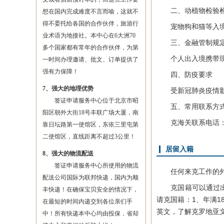
二、动植物检验
想在国内完成难度不言而喻，这就不
得不委托给各国的合作伙伴，旅游行
宠物狗和猫等入境时
业术语为地接社。本中心在6大洲70
三、金融管制规
多个国家都有常年的合作伙伴，为第
个人出入境携带现金
一时间办理邀请、批文、订单提供了
强有力保障！
四、防疫要求
7、强大的地理优势
受新冠肺炎疫情影响，克防
签证申请服务中心位于北京市昭
五、常用联系方
阳区朝外大街18号丰联广场大厦，南
克海关联系电话：0038
靠日坛路第一使馆区，东依三里屯第
二使馆区，直线距离不超过3公里！
居留入籍
8、强大的物流配送
签证申请服务中心所使用的物流
任何来克工作的外国
配送公司国际为联邦快递，国内为顺
克国籍可以通过出身
丰快递！在确保宝贝安全的情况下，
请克国籍：1、年满
在最短的时间内递交到各位亲们手
英文，了解克罗地亚
中！所有快递本中心均由投保，省却