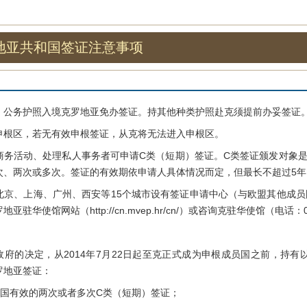
地亚共和国签证注意事项
务护照入境克罗地亚免办签证。持其他种类护照赴克须提前办妥签证。
区，若无有效申根签证，从克将无法进入申根区。
活动、处理私人事务者可申请C类（短期）签证。C类签证颁发对象是经
次、两次或多次。签证的有效期依申请人具体情况而定，但最长不超过5年
、上海、广州、西安等15个城市设有签证申请中心（与欧盟其他成员
驻华使馆网站（http://cn.mvep.hr/cn/）或咨询克驻华使馆（电话：01
的决定，从2014年7月22日起至克正式成为申根成员国之前，持有以
罗地亚签证：
国有效的两次或者多次C类（短期）签证；