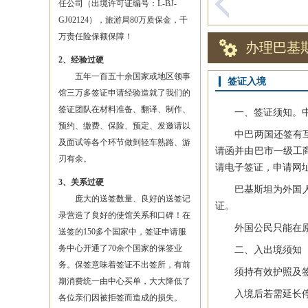
任公司（出境许可证编号：L-BJ-
GJ02124），旅游局80万质保金，千
万责任险保额保障！
办理巴基
2、经验过硬
五年一百五十余国家或地区领事
签证入境
馆三万多签证申请经验造就了我们的
签证团队在材料准备、翻译、制作、
一、签证须知。中国
预约、缴费、保险、预定、发邀请以
中巴两国还签有互免
及面试等各个环节做到轻车熟路、游
请函并由巴市一级工
刃有余。
请电子签证，申请网
3、关系过硬
巴基斯坦为外国人签
庞大的送签数量、良好的送签记
证。
录营造了良好的使馆关系和口碑！在
外国公民只能在原
送签的150多个国家中，签证申请服
务中心开通了70余个国家的保签业
二、入出境须知
务。保签意味着签证不出签所，有前
须持有效护照及签证
期消费统一由中心买单，大大降低了
入境后若需延长停留
各位亲们因被拒签而造成的损失。