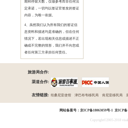
期和停留天数，仅做参考而非任何法
定承诺，一切均以签证官签发的签证
内容，为唯一依据。
4、虽然我们认为所有我们的签证信
息资料和描述均是准确的，但在任何
情况下，若出现相关信息或描述不正
确或不完整的情形，我们并不向您或
者任何第三方承担任何责任。
旅游局合作:
渠道合作:
友情链接:
坦桑尼亚使馆
津巴布韦移民局
肯尼亚移民局
民局
网站备案号：
京ICP备18063059号-1
京ICP备1
Copyright©2005-2018 visak