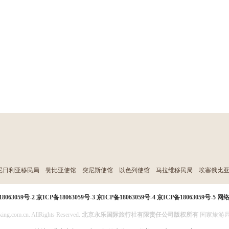
尼日利亚移民局
赞比亚使馆
突尼斯使馆
以色列使馆
马拉维移民局
埃塞俄比
8063059号-2
京ICP备18063059号-3
京ICP备18063059号-4
京ICP备18063059号-5
网
ing.com.cn. AllRights Reserved.
北京永乐国际旅行社有限责任公司版权所有
国家旅游局投