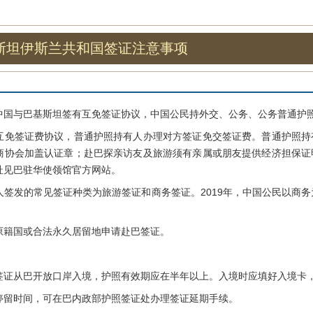
斯坦伊斯兰共和国签证注意事项
与巴基斯坦签有互免签证协议，中国公民持外交、公务、公务普通护照
签证费协议，普通护照持有人办理对方签证免交签证费。普通护照持
商协会加盖认证章；赴巴探亲访友及旅游须有亲属或朋友提供经济担保证
址见巴驻华使领馆官方网站。
发的常见签证种类为旅游签证和商务签证。2019年，中国公民以商务
籍国或合法永久居留地申请赴巴签证。
从巴开放口岸入境，护照有效期应在半年以上。入境时应填好入境卡，
时间，可在巴内政部护照签证处办理签证延期手续。