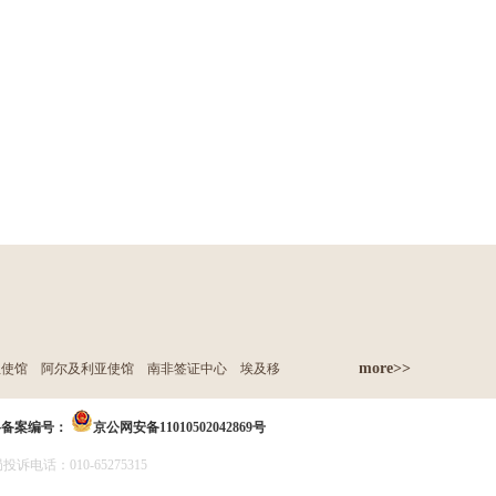
more>>
亚使馆
阿尔及利亚使馆
南非签证中心
埃及移
络备案编号：
京公网安备11010502042869号
诉电话：010-65275315