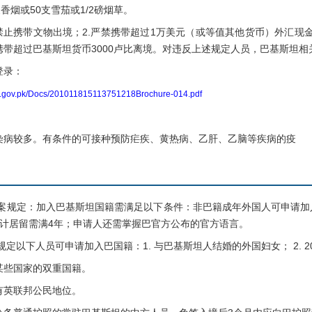
烟或50支雪茄或1/2磅烟草。
携带文物出境；2.严禁携带超过1万美元（或等值其他货币）外汇现金离境
携带超过巴基斯坦货币3000卢比离境。对违反上述规定人员，巴基斯坦
录：
br.gov.pk/Docs/201011815113751218Brochure-014.pdf
较多。有条件的可接种预防疟疾、黄热病、乙肝、乙脑等疾病的疫
案规定：加入巴基斯坦国籍需满足以下条件：非巴籍成年外国人可申请加
累计居留需满4年；申请人还需掌握巴官方公布的官方语言。
定以下人员可申请加入巴国籍：1. 与巴基斯坦人结婚的外国妇女； 2. 2
些国家的双重国籍。
英联邦公民地位。