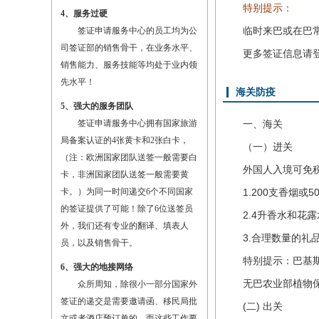
特别提示：
4、服务过硬
临时来巴或在巴常驻
签证申请服务中心的员工均为公
司签证部的销售骨干，在业务水平、
更多签证信息请登
销售能力、服务技能等均处于业内领
先水平！
海关防疫
5、强大的服务团队
签证申请服务中心拥有国家旅游
一、海关
局备案认证的4张黄卡和2张白卡，
（一）进关
（注：欧洲国家团队送签一般需要白
外国人入境可免税
卡，非洲国家团队送签一般需要黄
卡。）为同一时间递交6个不同国家
1.200支香烟或50
的签证提供了可能！除了6位送签员
2.4升香水和花露
外，我们还有专业的翻译、填表人
3.合理数量的礼品
员，以及销售骨干。
特别提示：巴基斯坦
6、强大的地接网络
无巴农业部植物保护
众所周知，除很小一部分国家外
签证的递交是需要邀请函、移民局批
(二) 出关
文或者酒店预订单的，而这些工作要