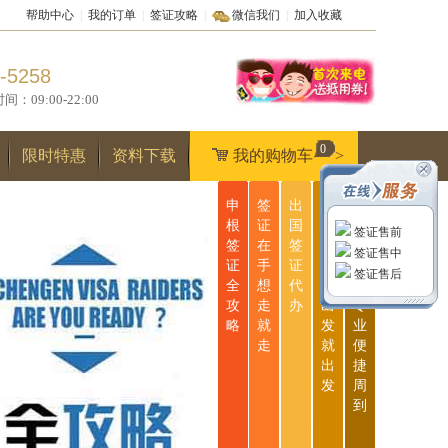
帮助中心
|
我的订单
|
签证攻略
|
微信我们
|
加入收藏
-5258
9:00-22:00
0
限时特惠
资料下载
我的购物车
>
申
签
出
无
一
根
证
国
忧
站
签证售前
签
在
签
签
式
签证售中
证
手
证
证
服
签证售后
全
想
代
说
务
攻
走
办
出
专
略
就
发
业
走
就
便
出
捷
发
周
到