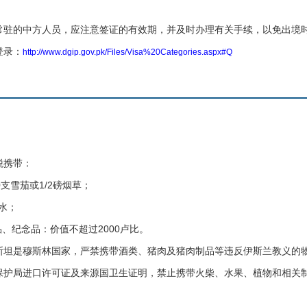
的中方人员，应注意签证的有效期，并及时办理有关手续，以免出境时
录：
http://www.dgip.gov.pk/Files/Visa%20Categories.aspx#Q
携带：
支雪茄或1/2磅烟草；
水；
、纪念品：价值不超过2000卢比。
是穆斯林国家，严禁携带酒类、猪肉及猪肉制品等违反伊斯兰教义的
局进口许可证及来源国卫生证明，禁止携带火柴、水果、植物和相关制