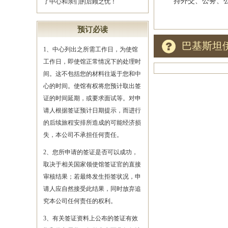
持外交、公务、公务
了中心和亲们的后顾之忧！
预订必读
巴基斯坦
1、中心列出之所需工作日，为使馆
工作日，即使馆正常情况下的处理时
间。这不包括您的材料往返于您和中
心的时间。使馆有权将您预计取出签
证的时间延期，或要求面试等。对申
请人根据签证预计日期提示，而进行
的后续旅程安排所造成的可能经济损
失，本公司不承担任何责任。
2、您所申请的签证是否可以成功，
取决于相关国家领使馆签证官的直接
审核结果；若最终发生拒签状况，申
请人应自然接受此结果，同时放弃追
究本公司任何责任的权利。
3、有关签证资料上公布的签证有效