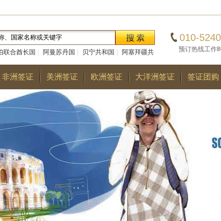
010-5240
预订热线工作时间：0
伯联合酋长国
|
阿曼苏丹国
|
贝宁共和国
|
阿塞拜疆共
|
巴勒斯坦国
|
阿尔巴尼亚共和国
|
多哥共和国
|
巴
非洲签证
美洲签证
欧洲签证
大洋洲签证
签证团购
国
|