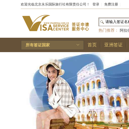
欢迎光临北京永乐国际旅行社有限责任公司！
登录
|
免费注册
|
热门推荐：
阿拉
和国
|
布基纳法索
首页
亚洲签证
所有签证国家
林王国
|
安道尔公