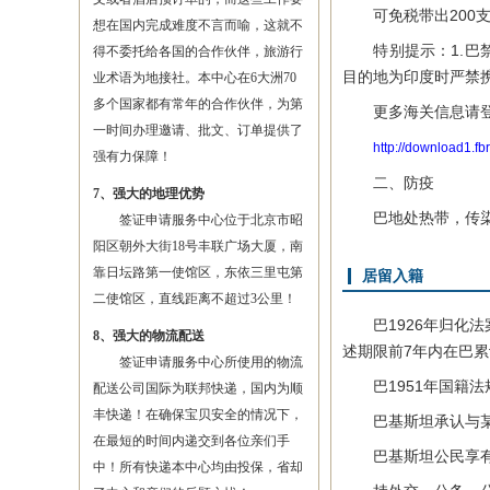
可免税带出200支香
想在国内完成难度不言而喻，这就不
特别提示：1.巴禁止
得不委托给各国的合作伙伴，旅游行
目的地为印度时严禁
业术语为地接社。本中心在6大洲70
多个国家都有常年的合作伙伴，为第
更多海关信息请登
一时间办理邀请、批文、订单提供了
http://download1.f
强有力保障！
二、防疫
7、强大的地理优势
巴地处热带，传染病
签证申请服务中心位于北京市昭
阳区朝外大街18号丰联广场大厦，南
靠日坛路第一使馆区，东依三里屯第
居留入籍
二使馆区，直线距离不超过3公里！
巴1926年归化法
8、强大的物流配送
述期限前7年内在巴
签证申请服务中心所使用的物流
巴1951年国籍法规
配送公司国际为联邦快递，国内为顺
丰快递！在确保宝贝安全的情况下，
巴基斯坦承认与某
在最短的时间内递交到各位亲们手
巴基斯坦公民享有
中！所有快递本中心均由投保，省却