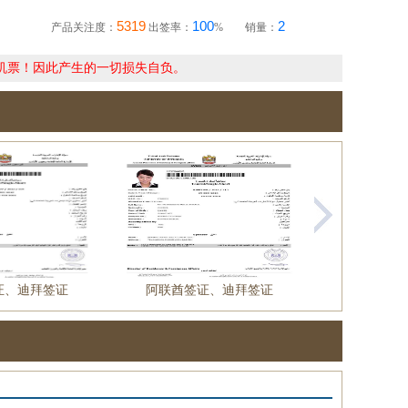
5319
100
2
产品关注度：
出签率：
%
销量：
机票！因此产生的一切损失自负。
证、迪拜签证
阿联酋签证、迪拜签证
阿联酋签