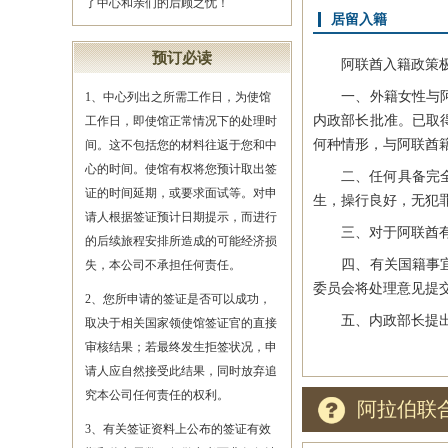
了中心和亲们的后顾之忧！
居留入籍
预订必读
阿联酋入籍政策极为
一、外籍女性与阿联
1、中心列出之所需工作日，为使馆
内政部长批准。已取
工作日，即使馆正常情况下的处理时
何种情形，与阿联酋
间。这不包括您的材料往返于您和中
心的时间。使馆有权将您预计取出签
二、任何具备完全行
证的时间延期，或要求面试等。对申
生，操行良好，无犯
请人根据签证预计日期提示，而进行
三、对于阿联酋有特
的后续旅程安排所造成的可能经济损
四、有关国籍事宜的
失，本公司不承担任何责任。
委员会将处理意见提
2、您所申请的签证是否可以成功，
五、内政部长提出
取决于相关国家领使馆签证官的直接
审核结果；若最终发生拒签状况，申
请人应自然接受此结果，同时放弃追
究本公司任何责任的权利。
阿拉伯联
3、有关签证资料上公布的签证有效