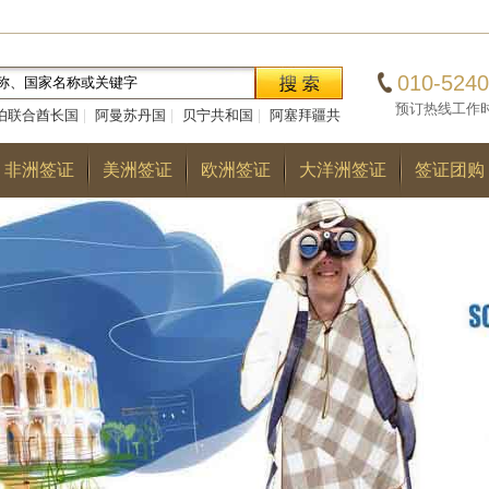
010-5240
预订热线工作时间：0
伯联合酋长国
|
阿曼苏丹国
|
贝宁共和国
|
阿塞拜疆共
|
巴勒斯坦国
|
阿尔巴尼亚共和国
|
多哥共和国
|
巴
非洲签证
美洲签证
欧洲签证
大洋洲签证
签证团购
国
|