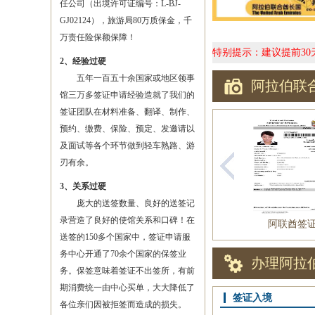
任公司（出境许可证编号：L-BJ-
GJ02124），旅游局80万质保金，千
万责任险保额保障！
特别提示：建议提前3
2、经验过硬
五年一百五十余国家或地区领事
阿拉伯联
馆三万多签证申请经验造就了我们的
签证团队在材料准备、翻译、制作、
预约、缴费、保险、预定、发邀请以
及面试等各个环节做到轻车熟路、游
刃有余。
3、关系过硬
庞大的送签数量、良好的送签记
录营造了良好的使馆关系和口碑！在
阿联酋签
送签的150多个国家中，签证申请服
务中心开通了70余个国家的保签业
办理阿拉
务。保签意味着签证不出签所，有前
期消费统一由中心买单，大大降低了
签证入境
各位亲们因被拒签而造成的损失。