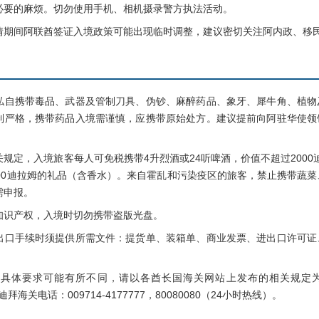
必要的麻烦。切勿使用手机、相机摄录警方执法活动。
间阿联酋签证入境政策可能出现临时调整，建议密切关注阿内政、移民
携带毒品、武器及管制刀具、伪钞、麻醉药品、象牙、犀牛角、植物
制严格，携带药品入境需谨慎，应携带原始处方。建议提前向阿驻华使领
，入境旅客每人可免税携带4升烈酒或24听啤酒，价值不超过2000迪拉
000迪拉姆的礼品（含香水）。来自霍乱和污染疫区的旅客，禁止携带蔬菜
需申报。
识产权，入境时切勿携带盗版光盘。
手续时须提供所需文件：提货单、装箱单、商业发票、进出口许可证
要求可能有所不同，请以各酋长国海关网站上发布的相关规定为准，
5；迪拜海关电话：009714-4177777，80080080（24小时热线）。