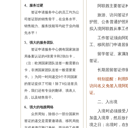
4、服务过硬
阿联酋主要签证种类
签证申请服务中心的员工均为公
旅游、访问签证停留
司签证部的销售骨干，在业务水平、
护照、公务普通护照
销售能力、服务技能等均处于业内领
拟入境阿联酋从事工
先水平！
工作签证须由阿联酋
5、强大的服务团队
工、移民部门申请居
签证申请服务中心拥有国家旅游
留学签证、家属签证
局备案认证的4张黄卡和2张白卡，
签证。
（注：欧洲国家团队送签一般需要白
长期居留签证停留期
卡，非洲国家团队送签一般需要黄
卡。）为同一时间递交6个不同国家
特别提醒：利用
的签证提供了可能！除了6位送签员
访问名义免签入境阿
外，我们还有专业的翻译、填表人
证。
员，以及销售骨干。
二、入出境
6、强大的地接网络
入境时必须接受入境虹
众所周知，除很小一部分国家外
加盖入境章，然后放
签证的递交是需要邀请函、移民局批
境之日；出境时，在
文或者酒店预订单的，而这些工作要