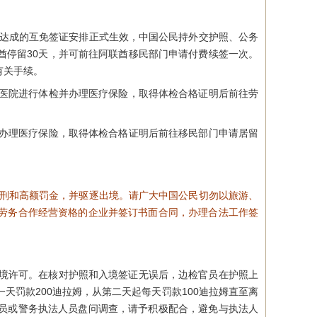
府达成的互免签证安排正式生效，中国公民持外交护照、公务
酋停留30天，并可前往阿联酋移民部门申请付费续签一次。
有关手续。
医院进行体检并办理医疗保险，取得体检合格证明后前往劳
办理医疗保险，取得体检合格证明后前往移民部门申请居留
徒刑和高额罚金，并驱逐出境。请广大中国公民切勿以旅游、
劳务合作经营资格的企业并签订书面合同，办理合法工作签
得入境许可。在核对护照和入境签证无误后，边检官员在护照上
罚款200迪拉姆，从第二天起每天罚款100迪拉姆直至离
员或警务执法人员盘问调查，请予积极配合，避免与执法人