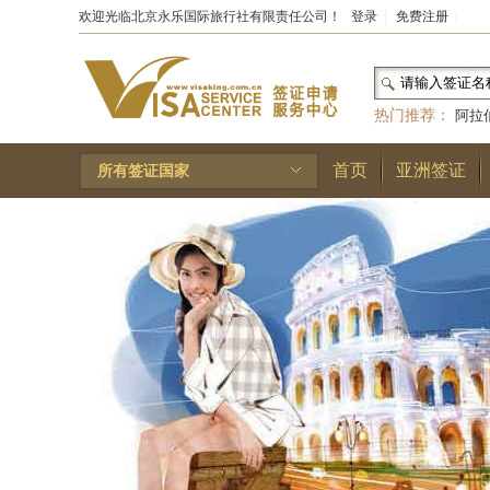
欢迎光临北京永乐国际旅行社有限责任公司！
登录
|
免费注册
|
热门推荐：
阿拉
和国
|
布基纳法索
首页
亚洲签证
所有签证国家
林王国
|
安道尔公