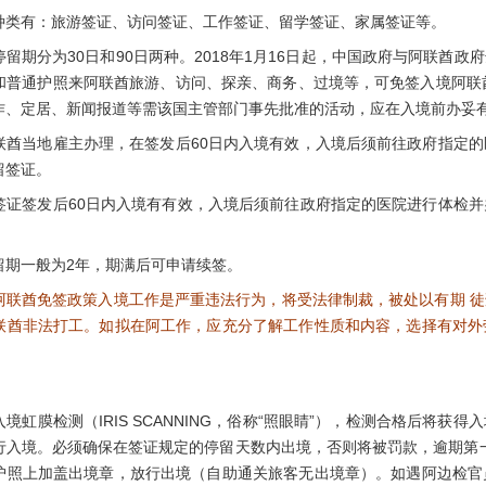
有：旅游签证、访问签证、工作签证、留学签证、家属签证等。
期分为30日和90日两种。2018年1月16日起，中国政府与阿联酋政
和普通护照来阿联酋旅游、访问、探亲、商务、过境等，可免签入境阿联
作、定居、新闻报道等需该国主管部门事先批准的活动，应在入境前办妥
当地雇主办理，在签发后60日内入境有效，入境后须前往政府指定的
留签证。
签发后60日内入境有有效，入境后须前往政府指定的医院进行体检并
一般为2年，期满后可申请续签。
阿联酋免签政策入境工作是严重违法行为，将受法律制裁，被处以有期 
联酋非法打工。如拟在阿工作，应充分了解工作性质和内容，选择有对外
膜检测（IRIS SCANNING，俗称“照眼睛”），检测合格后将获
行入境。必须确保在签证规定的停留天数内出境，否则将被罚款，逾期第一天
护照上加盖出境章，放行出境（自助通关旅客无出境章）。如遇阿边检官