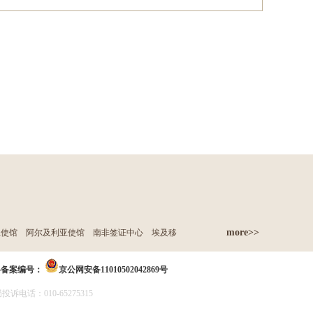
more>>
亚使馆
阿尔及利亚使馆
南非签证中心
埃及移
络备案编号：
京公网安备11010502042869号
诉电话：010-65275315