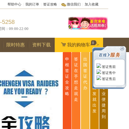
帮助中心
|
我的订单
|
签证攻略
|
微信我们
|
加入收藏
-5258
9:00-22:00
0
限时特惠
资料下载
我的购物车
>
申
签
出
无
一
根
证
国
忧
站
签证售前
签
在
签
签
式
签证售中
证
手
证
证
服
签证售后
全
想
代
说
务
攻
走
办
出
专
略
就
发
业
走
就
便
出
捷
发
周
到