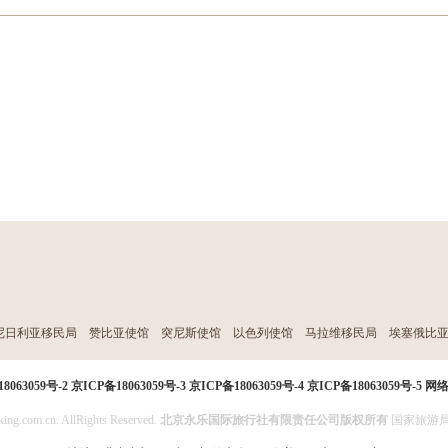
尼日利亚移民局
赞比亚使馆
突尼斯使馆
以色列使馆
马拉维移民局
埃塞俄比
8063059号-2
京ICP备18063059号-3
京ICP备18063059号-4
京ICP备18063059号-5
网
ing.com.cn. AllRights Reserved.
北京永乐国际旅行社有限责任公司版权所有
国家旅游局投