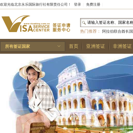
欢迎光临北京永乐国际旅行社有限责任公司！
登录
|
免费注册
|
热门推荐：
阿拉伯联合酋长国
和国
|
布基纳法索
|
巴勒斯坦
首页
亚洲签证
非洲签证
所有签证国家
林王国
|
安道尔公国
|