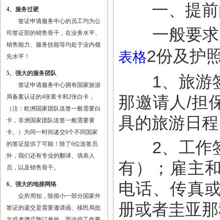
一、提前向
4、服务过硬
签证申请服务中心的员工均为公
一般要求:
司签证部的销售骨干，在业务水平、
销售能力、服务技能等均处于业内领
2份及护
表格
先水平！
5、强大的服务团队
1、旅游签
签证申请服务中心拥有国家旅游
那邀请人/担
局备案认证的4张黄卡和2张白卡，
（注：欧洲国家团队送签一般需要白
具的旅游日程
卡，非洲国家团队送签一般需要黄
卡。）为同一时间递交6个不同国家
2、工作签
的签证提供了可能！除了6位送签员
外，我们还有专业的翻译、填表人
有）；雇主
员，以及销售骨干。
电话、传真
6、强大的地接网络
众所周知，除很小一部分国家外
册或者圭亚那
签证的递交是需要邀请函、移民局批
文或者酒店预订单的，而这些工作要