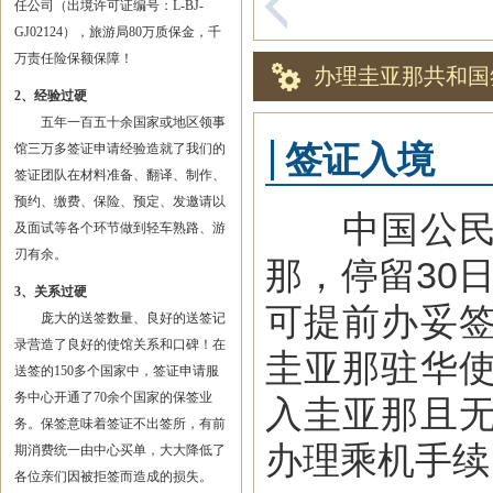
任公司（出境许可证编号：L-BJ-
GJ02124），旅游局80万质保金，千
万责任险保额保障！
办理圭亚那共和国
2、经验过硬
五年一百五十余国家或地区领事
签证入境
馆三万多签证申请经验造就了我们的
签证团队在材料准备、翻译、制作、
预约、缴费、保险、预定、发邀请以
中国公民持
及面试等各个环节做到轻车熟路、游
刃有余。
那，停留30
3、关系过硬
可提前办妥
庞大的送签数量、良好的送签记
录营造了良好的使馆关系和口碑！在
圭亚那驻华
送签的150多个国家中，签证申请服
务中心开通了70余个国家的保签业
入圭亚那且
务。保签意味着签证不出签所，有前
办理乘机手续
期消费统一由中心买单，大大降低了
各位亲们因被拒签而造成的损失。