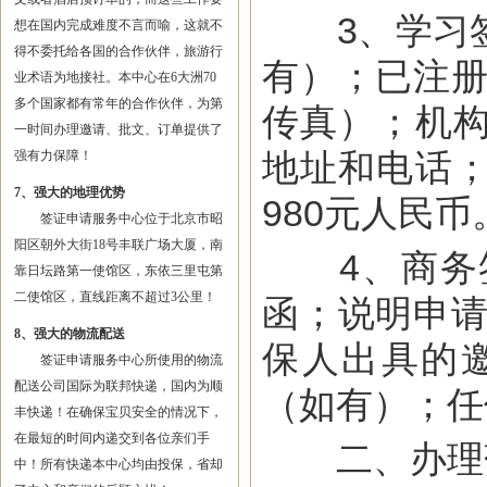
3、学习签
想在国内完成难度不言而喻，这就不
得不委托给各国的合作伙伴，旅游行
有）；已注册
业术语为地接社。本中心在6大洲70
多个国家都有常年的合作伙伴，为第
传真）；机
一时间办理邀请、批文、订单提供了
地址和电话
强有力保障！
7、强大的地理优势
980元人民币
签证申请服务中心位于北京市昭
阳区朝外大街18号丰联广场大厦，南
4、商务签
靠日坛路第一使馆区，东依三里屯第
二使馆区，直线距离不超过3公里！
函；说明申请
8、强大的物流配送
保人出具的
签证申请服务中心所使用的物流
配送公司国际为联邦快递，国内为顺
（如有）；任
丰快递！在确保宝贝安全的情况下，
在最短的时间内递交到各位亲们手
二、办理落
中！所有快递本中心均由投保，省却