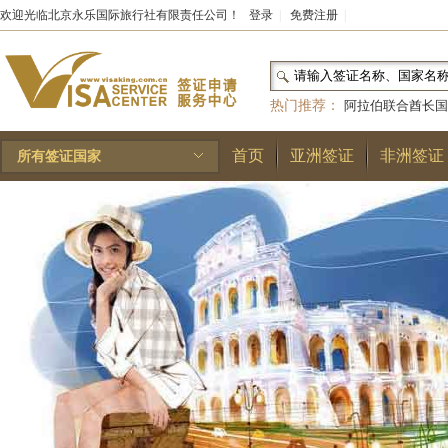
欢迎光临北京永乐国际旅行社有限责任公司！
登录
|
免费注册
|
热门推荐：
阿拉伯联合酋长国
和国
|
布基纳法索
|
巴勒斯坦
首页
亚洲签证
非洲签证
所有签证国家
林王国
|
安道尔公国
|