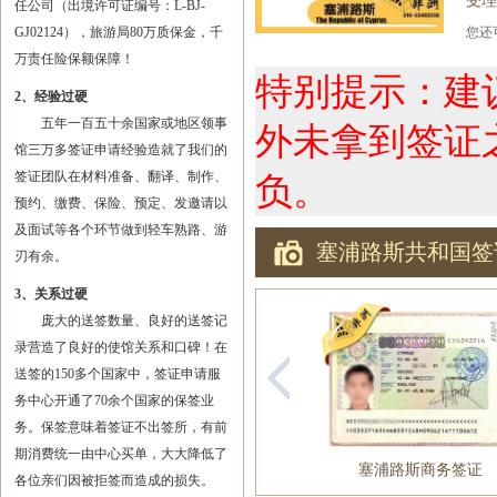
受理
任公司（出境许可证编号：L-BJ-
GJ02124），旅游局80万质保金，千
您
万责任险保额保障！
特别提示：建
2、经验过硬
五年一百五十余国家或地区领事
外未拿到签证
馆三万多签证申请经验造就了我们的
签证团队在材料准备、翻译、制作、
负。
预约、缴费、保险、预定、发邀请以
及面试等各个环节做到轻车熟路、游
塞浦路斯共和国签
刃有余。
3、关系过硬
庞大的送签数量、良好的送签记
录营造了良好的使馆关系和口碑！在
送签的150多个国家中，签证申请服
务中心开通了70余个国家的保签业
务。保签意味着签证不出签所，有前
期消费统一由中心买单，大大降低了
塞浦路斯商务签证
各位亲们因被拒签而造成的损失。