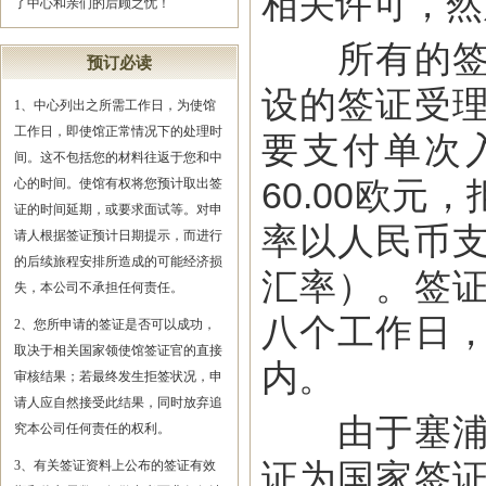
相关许可，然
了中心和亲们的后顾之忧！
所有的签证
预订必读
设的签证受
1、中心列出之所需工作日，为使馆
工作日，即使馆正常情况下的处理时
要支付单次入
间。这不包括您的材料往返于您和中
60.00欧
心的时间。使馆有权将您预计取出签
证的时间延期，或要求面试等。对申
率以人民币支
请人根据签证预计日期提示，而进行
的后续旅程安排所造成的可能经济损
汇率）。签
失，本公司不承担任何责任。
八个工作日
2、您所申请的签证是否可以成功，
取决于相关国家领使馆签证官的直接
内。
审核结果；若最终发生拒签状况，申
请人应自然接受此结果，同时放弃追
由于塞浦路
究本公司任何责任的权利。
证为国家签
3、有关签证资料上公布的签证有效