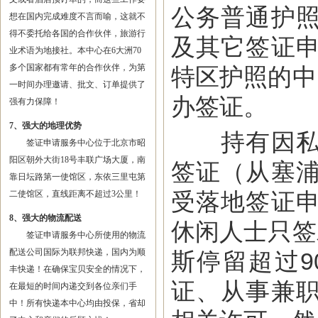
公务普通护
想在国内完成难度不言而喻，这就不
得不委托给各国的合作伙伴，旅游行
及其它签证
业术语为地接社。本中心在6大洲70
多个国家都有常年的合作伙伴，为第
特区护照的中
一时间办理邀请、批文、订单提供了
办签证。
强有力保障！
7、强大的地理优势
持有因私普
签证申请服务中心位于北京市昭
阳区朝外大街18号丰联广场大厦，南
签证（从塞
靠日坛路第一使馆区，东依三里屯第
受落地签证
二使馆区，直线距离不超过3公里！
8、强大的物流配送
休闲人士只签
签证申请服务中心所使用的物流
配送公司国际为联邦快递，国内为顺
斯停留超过
丰快递！在确保宝贝安全的情况下，
证、从事兼
在最短的时间内递交到各位亲们手
中！所有快递本中心均由投保，省却