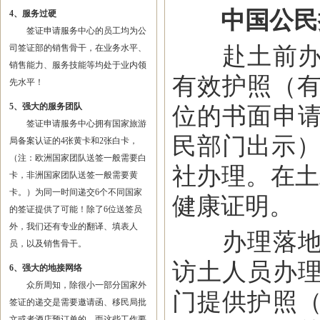
中国公民
4、服务过硬
签证申请服务中心的员工均为公
赴土前办妥
司签证部的销售骨干，在业务水平、
销售能力、服务技能等均处于业内领
有效护照（有
先水平！
5、强大的服务团队
位的书面申
签证申请服务中心拥有国家旅游
民部门出示）
局备案认证的4张黄卡和2张白卡，
（注：欧洲国家团队送签一般需要白
社办理。在土
卡，非洲国家团队送签一般需要黄
卡。）为同一时间递交6个不同国家
健康证明。
的签证提供了可能！除了6位送签员
外，我们还有专业的翻译、填表人
办理落地签
员，以及销售骨干。
访土人员办
6、强大的地接网络
众所周知，除很小一部分国家外
门提供护照
签证的递交是需要邀请函、移民局批
文或者酒店预订单的，而这些工作要