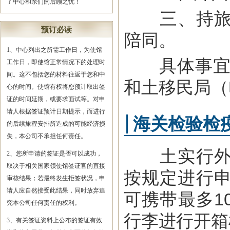
了中心和亲们的后顾之忧！
三、持旅游
预订必读
陪同。
1、中心列出之所需工作日，为使馆
具体事宜可咨询
工作日，即使馆正常情况下的处理时
间。这不包括您的材料往返于您和中
和土移民局（电话
心的时间。使馆有权将您预计取出签
证的时间延期，或要求面试等。对申
请人根据签证预计日期提示，而进行
海关检验检
的后续旅程安排所造成的可能经济损
失，本公司不承担任何责任。
土实行外汇
2、您所申请的签证是否可以成功，
取决于相关国家领使馆签证官的直接
按规定进行
审核结果；若最终发生拒签状况，申
请人应自然接受此结果，同时放弃追
可携带最多1
究本公司任何责任的权利。
行李进行开箱
3、有关签证资料上公布的签证有效