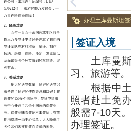
任公司（出境许可证编号：L-BJ-
GJ02124），旅游局80万质保金，千
万责任险保额保障！
办理土库曼斯坦签
2、经验过硬
五年一百五十余国家或地区领事
签证入境
馆三万多签证申请经验造就了我们的
签证团队在材料准备、翻译、制作、
预约、缴费、保险、预定、发邀请以
土库曼斯坦
及面试等各个环节做到轻车熟路、游
刃有余。
习、旅游等。
3、关系过硬
根据中土双
庞大的送签数量、良好的送签记
录营造了良好的使馆关系和口碑！在
照者赴土免
送签的150多个国家中，签证申请服
务中心开通了70余个国家的保签业
般需7-10
务。保签意味着签证不出签所，有前
期消费统一由中心买单，大大降低了
办理签证。
各位亲们因被拒签而造成的损失。