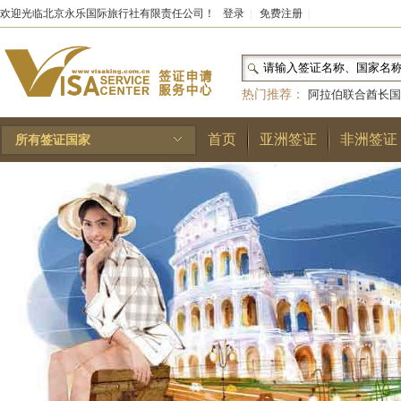
欢迎光临北京永乐国际旅行社有限责任公司！
登录
|
免费注册
|
热门推荐：
阿拉伯联合酋长国
和国
|
布基纳法索
|
巴勒斯坦
首页
亚洲签证
非洲签证
所有签证国家
林王国
|
安道尔公国
|