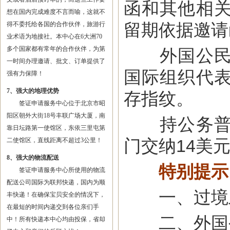
函和其他相
想在国内完成难度不言而喻，这就不
留期依据邀请
得不委托给各国的合作伙伴，旅游行
业术语为地接社。本中心在6大洲70
多个国家都有常年的合作伙伴，为第
外国公民入
一时间办理邀请、批文、订单提供了
国际组织代
强有力保障！
7、强大的地理优势
存指纹。
签证申请服务中心位于北京市昭
阳区朝外大街18号丰联广场大厦，南
持公务普通
靠日坛路第一使馆区，东依三里屯第
门交纳14美
二使馆区，直线距离不超过3公里！
8、强大的物流配送
特别提示
签证申请服务中心所使用的物流
配送公司国际为联邦快递，国内为顺
一、过境土
丰快递！在确保宝贝安全的情况下，
在最短的时间内递交到各位亲们手
二、外国公
中！所有快递本中心均由投保，省却