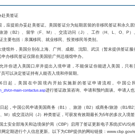
赴美签证
应提前办妥赴美签证。美国签证分为短期居留的非移民签证和永久居
旅游（B2）、留学（F、M）、交流访问（J）、工作（H、L、O、P
签证主要包括：亲属移民、就业移民、投资移民等类别。
馆外，美国分别在上海、广州、成都、沈阳、武汉（暂未提供签证服务
民申办移民签证仅限在美国驻广州总领馆申办。
进入美国口岸并提出入境申请，不能保证你能进入美国，只有美国国土安全
CBP）官员可以决定签证持有人能否入境和停留期。
16日起，美国在中国境内开始实施新的签证申请流程。中国公
进行签证政策咨询、申请和预约面谈。申请人也
n_zh/cn-main-contactus.asp
。
1日起，中国公民申请美国商务（B1）、旅游（B2）或商务/旅游（B1/
F、M）或交流访问（J）种类签证，可获发有效期最长为5年的多次入境签
国土安全部海关和边境保护局（CBP）启用了签证更新电子系统(EVUS)相
定期进行个人信息更新。以下为CBP提供的网站链接：www.cbp.gov/e