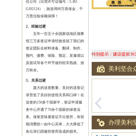
任公司（出境许可证编号：L-BJ-
GJ02124），旅游局80万质保金，千
万责任险保额保障！
2、经验过硬
五年一百五十余国家或地区领事
馆三万多签证申请经验造就了我们的
签证团队在材料准备、翻译、制作、
特别提示：建议提前3
预约、缴费、保险、预定、发邀请以
及面试等各个环节做到轻车熟路、游
美利坚合
刃有余。
3、关系过硬
庞大的送签数量、良好的送签记
录营造了良好的使馆关系和口碑！在
送签的150多个国家中，签证申请服
务中心开通了70余个国家的保签业
务。保签意味着签证不出签所，有前
办理美利
期消费统一由中心买单，大大降低了
各位亲们因被拒签而造成的损失。