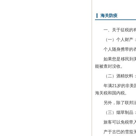
海关防疫
一、关于征税的有
（一）个人财产
个人随身携带的衣物
如果您是移民到美国
能被查封没收。
（二）酒精饮料
年满21岁的非美国居
海关税和国内税。
另外，除了联邦法律
（三）烟草制品
旅客可以免税带入一条
产于古巴的雪茄无