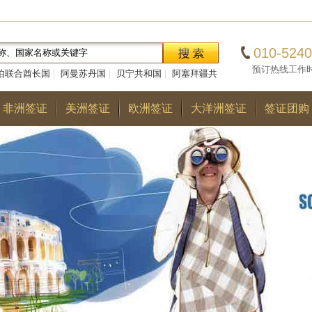
010-5240
预订热线工作时间：0
伯联合酋长国
|
阿曼苏丹国
|
贝宁共和国
|
阿塞拜疆共
|
巴勒斯坦国
|
阿尔巴尼亚共和国
|
多哥共和国
|
巴
非洲签证
美洲签证
欧洲签证
大洋洲签证
签证团购
国
|