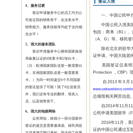
签证入境
4、服务过硬
签证申请服务中心的员工均为公
一、中国公民申办
司签证部的销售骨干，在业务水平、
中国公民入境美国，
销售能力、服务技能等均处于业内领
包括：商务（B1）、
先水平！
（A、G）等。移民
5、强大的服务团队
除在北京的驻华大使
签证申请服务中心拥有国家旅游
证申请。中国大陆居
局备案认证的4张黄卡和2张白卡，
美国签证仅表明允许你
（注：欧洲国家团队送签一般需要白
Protection ，
卡，非洲国家团队送签一般需要黄
卡。）为同一时间递交6个不同国家
自2013年3月
的签证提供了可能！除了6位送签员
www.ustraveldocs.com/c
外，我们还有专业的翻译、填表人
总领馆相关网页信息
员，以及销售骨干。
自2014年11月1
6、强大的地接网络
公民申请美国留学（
众所周知，除很小一部分国家外
2016年11月，美
签证的递交是需要邀请函、移民局批
证的中国公民通过互联网
文或者酒店预订单的，而这些工作要