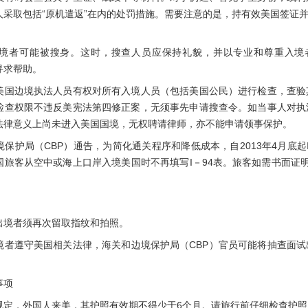
人采取包括“原机遣返”在内的处罚措施。需要注意的是，持有效美国签证
者可能被搜身。这时，搜查人员应保持礼貌，并以专业和尊重入境者
寻求帮助。
边境执法人员有权对所有入境人员（包括美国公民）进行检查，查验
检查权限不违反美宪法第四修正案，无须事先申请搜查令。如当事人对执
法律意义上尚未进入美国国境，无权聘请律师，亦不能申请领事保护。
CBP）通告，为简化通关程序和降低成本，自2013年4月底起I-94表[即抵达/
旅客从空中或海上口岸入境美国时不再填写I－94表。旅客如需书面证明自己在
境者须再次留取指纹和拍照。
遵守美国相关法律，海关和边境保护局（CBP）官员可能将抽查面试
。
事项
，外国人来美，其护照有效期不得少于6个月。请旅行前仔细检查护照