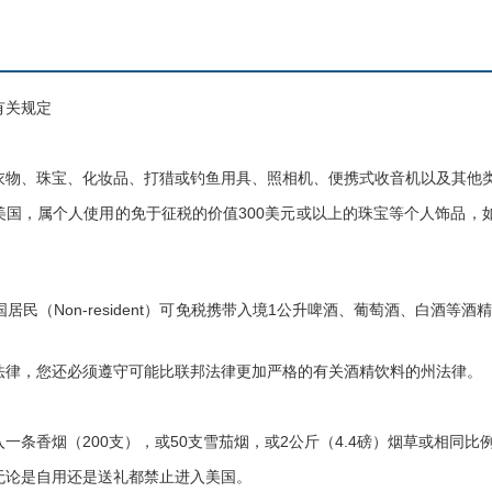
关规定
：
、珠宝、化妆品、打猎或钓鱼用具、照相机、便携式收音机以及其他类
，属个人使用的免于征税的价值300美元或以上的珠宝等个人饰品，如
：
民（Non-resident）可免税携带入境1公升啤酒、葡萄酒、白酒
，您还必须遵守可能比联邦法律更加严格的有关酒精饮料的州法律。
：
香烟（200支），或50支雪茄烟，或2公斤（4.4磅）烟草或相同比
论是自用还是送礼都禁止进入美国。