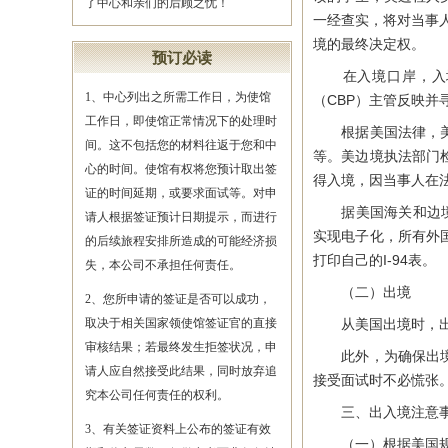
了中心和亲们的后顾之忧！
一经查实，将对当事
境的最终决定权。
预订必读
在入境口岸，入境
1、中心列出之所需工作日，为使馆
（CBP）主管反映并
工作日，即使馆正常情况下的处理时
根据美国法律，美国
间。这不包括您的材料往返于您和中
等。美边境执法部门
心的时间。使馆有权将您预计取出签
得入境，因当事人在
证的时间延期，或要求面试等。对申
据美国海关和边境保护局（
请人根据签证预计日期提示，而进行
实现电子化，所有外国
的后续旅程安排所造成的可能经济损
打印自己的I-94表。
失，本公司不承担任何责任。
（二）出境
2、您所申请的签证是否可以成功，
取决于相关国家领使馆签证官的直接
从美国出境时，出
审核结果；若最终发生拒签状况，申
此外，为确保出境者
请人应自然接受此结果，同时放弃追
接受面试时不必慌张
究本公司任何责任的权利。
三、出入境注意
3、有关签证资料上公布的签证有效
（一）根据美国规定