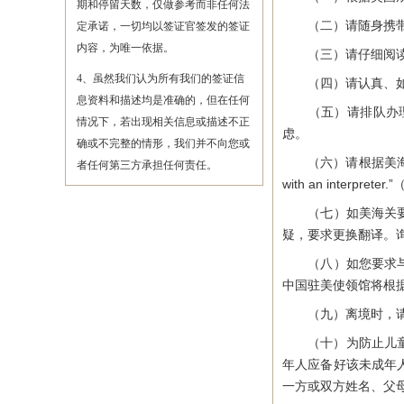
期和停留天数，仅做参考而非任何法
（二）请随身携带申
定承诺，一切均以签证官签发的签证
内容，为唯一依据。
（三）请仔细阅读或
4、虽然我们认为所有我们的签证信
（四）请认真、如实
息资料和描述均是准确的，但在任何
（五）请排队办理入
情况下，若出现相关信息或描述不正
虑。
确或不完整的情形，我们并不向您或
（六）请根据美海关官员的
者任何第三方承担任何责任。
with an inte
（七）如美海关要求
疑，要求更换翻译。
（八）如您要求与中
中国驻美使领馆将根
（九）离境时，请尽
（十）为防止儿童绑
年人应备好该未成年
一方或双方姓名、父