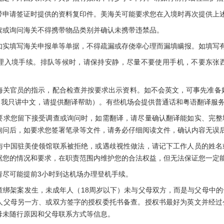
请签证时提供的资料复印件。美海关可能要求您在入境时再次提供上
询问海关不得携带物品类别并确认未携带违禁品。
填写海关申报单等单据，不得疏漏或存侥幸心理而漏填瞒报。如填写有
境手续。排队等候时，请保持安静，尽量不要使用手机，不要东张西
指示，配合检查并按要求出示资料。如不会英文，可事先准备好简单的英文字条：“I o
rpreter.”（我只讲中文，请提供翻译帮助）。有些机场会提供普通话和粤语翻译服
您留下接受调查或询问时，如需翻译，请尽量确认翻译能如实、完整
询问后，如要求您签署笔录等文件，请务必仔细阅读文件，确认内容无误
国驻美使领馆联系被拒绝，或遇歧视性做法，请记下工作人员的姓名
据您的情况和要求，在职责范围内维护您的合法权益，但无法保证您一定
可能提前3小时到达机场办理登机手续。
架案发生，未成年人（18周岁以下）未与父母双方，而是与父母中的
人父母另一方、或双方签字的授权委托书备查。授权书最好为英文并经过
母未随行原因和父母联系方式等信息。