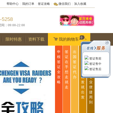
帮助中心
|
我的订单
|
签证攻略
|
微信我们
|
加入收藏
-5258
9:00-22:00
0
限时特惠
资料下载
我的购物车
>
申
签
出
无
一
根
证
国
忧
站
签证售前
签
在
签
签
式
签证售中
证
手
证
证
服
签证售后
全
想
代
说
务
攻
走
办
出
专
略
就
发
业
走
就
便
出
捷
发
周
到