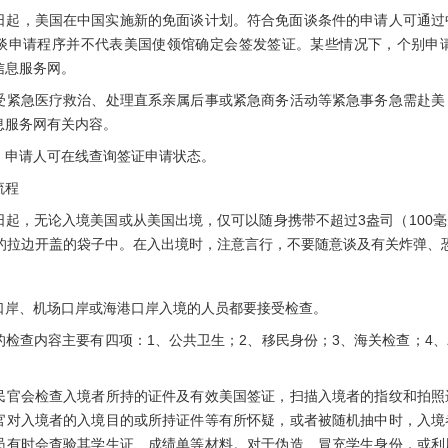
3日起，美国在中国实施新的免面谈计划。符合免面谈条件的申请人可通
谈申请程序并不代表美国使领馆确定会签发签证。某些情况下，个别申
信息服务网。
急医疗救治、处理直系亲属后事或紧急商务活动等紧急事务急需赴美
息服务网有关内容。
申请人可在线查询签证申请状态。
流程
6日起，无论入境美国或从美国出境，仅可以随身携带不超过3盎司（100
小的拉边开盖的袋子中。在入出境时，注意言行，不要随意谈及有关炸弹、
、机场口岸或海港口岸入境的人员都要接受检查。
查内容主要有四项：1、公共卫生；2、移民身份；3、海关检查；4、
会检查入境者所持的证件及有效美国签证，扫描入境者的指纹和拍照
官对入境者的入境目的或所持证件等有所怀疑，或者被随机抽中时，入境
员有时会查验其学生证、成绩单等材料。对于伪造、冒充学生身份，或利