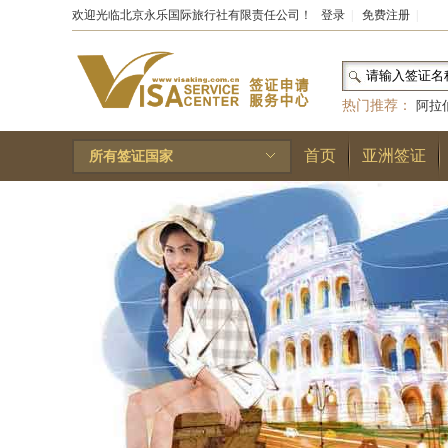
欢迎光临北京永乐国际旅行社有限责任公司！
登录
|
免费注册
|
热门推荐：
阿拉
和国
|
布基纳法索
首页
亚洲签证
所有签证国家
林王国
|
安道尔公