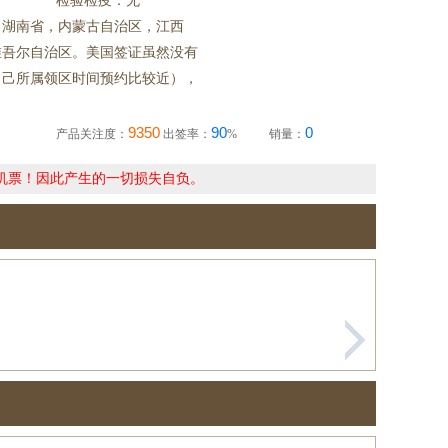
检验检疫：无
，湖南省，内蒙古自治区，江西
维吾尔自治区。美国签证虽然没有
自己所属领区时间预约比较近），
9350
90
0
产品关注度：
出签率：
%
销量：
机票！因此产生的一切损失自负。