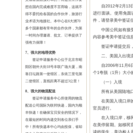
自2012年2月1
想在国内完成难度不言而喻，这就不
进行面谈。使用免面
得不委托给各国的合作伙伴，旅游行
件，请登录美中签证
业术语为地接社。本中心在6大洲70
多个国家都有常年的合作伙伴，为第
中国公民如有接受紧
一时间办理邀请、批文、订单提供了
内容参考美中签证信
强有力保障！
签证申请提交后，
7、强大的地理优势
二、美国入出境
签证申请服务中心位于北京市昭
自2006年11月
阳区朝外大街18号丰联广场大厦，南
个1夸脱（1升）大
靠日坛路第一使馆区，东依三里屯第
二使馆区，直线距离不超过3公里！
（一）入境
8、强大的物流配送
所有从美国陆地口岸
签证申请服务中心所使用的物流
在美国入境口岸的检
配送公司国际为联邦快递，国内为顺
官员进行。
丰快递！在确保宝贝安全的情况下，
在入境口岸，移民官
在最短的时间内递交到各位亲们手
在美停留期。如移民
中！所有快递本中心均由投保，省却
读的学生，美边检人