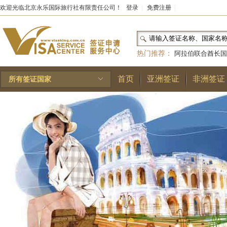
欢迎光临北京永乐国际旅行社有限责任公司！
登录
|
免费注册
|
热门推荐：
阿拉伯联合酋长国
和国
|
布基纳法索
|
巴勒斯坦
首页
亚洲签证
非洲签证
所有签证国家
林王国
|
安道尔公国
|