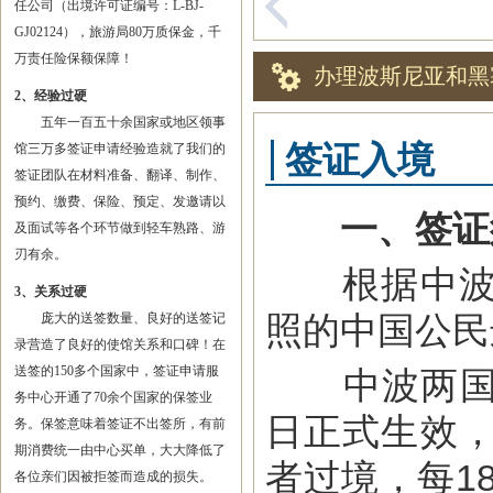
任公司（出境许可证编号：L-BJ-
GJ02124），旅游局80万质保金，千
万责任险保额保障！
办理波斯尼亚和黑
2、经验过硬
五年一百五十余国家或地区领事
签证入境
馆三万多签证申请经验造就了我们的
签证团队在材料准备、翻译、制作、
预约、缴费、保险、预定、发邀请以
一、签证
及面试等各个环节做到轻车熟路、游
刃有余。
根据中波两
3、关系过硬
照的中国公民
庞大的送签数量、良好的送签记
录营造了良好的使馆关系和口碑！在
送签的150多个国家中，签证申请服
中波两国互免
务中心开通了70余个国家的保签业
日正式生效
务。保签意味着签证不出签所，有前
期消费统一由中心买单，大大降低了
者过境，每1
各位亲们因被拒签而造成的损失。