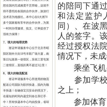
的陪同下通
想在国内完成难度不言而喻，这就不
得不委托给各国的合作伙伴，旅游行
和法定监护
业术语为地接社。本中心在6大洲70
多个国家都有常年的合作伙伴，为第
同）、在波
一时间办理邀请、批文、订单提供了
人的签字。
强有力保障！
7、强大的地理优势
经过授权法
签证申请服务中心位于北京市昭
情况下，未成
阳区朝外大街18号丰联广场大厦，南
靠日坛路第一使馆区，东依三里屯第
乘坐飞机并
二使馆区，直线距离不超过3公里！
8、强大的物流配送
参加学校旅
签证申请服务中心所使用的物流
配送公司国际为联邦快递，国内为顺
之上；
丰快递！在确保宝贝安全的情况下，
在最短的时间内递交到各位亲们手
参加体育、
中！所有快递本中心均由投保，省却