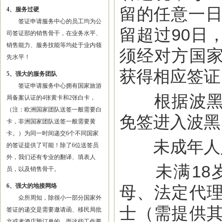
留的任意一日
4、服务过硬
签证申请服务中心的员工均为公
留超过90日
司签证部的销售骨干，在业务水平、
销售能力、服务技能等均处于业内领
须经对方国
先水平！
获得相应签证
5、强大的服务团队
签证申请服务中心拥有国家旅游
根据波黑政
局备案认证的4张黄卡和2张白卡，
（注：欧洲国家团队送签一般需要白
免签进入波黑
卡，非洲国家团队送签一般需要黄
卡。）为同一时间递交6个不同国家
未成年人
的签证提供了可能！除了6位送签员
外，我们还有专业的翻译、填表人
未满18岁
员，以及销售骨干。
6、强大的地接网络
母、法定代
众所周知，除很小一部分国家外
士（需提供
签证的递交是需要邀请函、移民局批
文或者酒店预订单的，而这些工作要