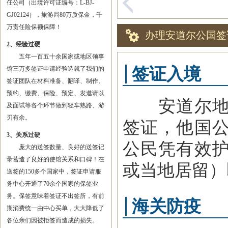
任公司（出境许可证编号：L-BJ-
GJ02124），旅游局80万质保金，千
万责任险保额保障！
办理安道尔公国签
2、经验过硬
五年一百五十余国家或地区领事
签证入境
馆三万多签证申请经验造就了我们的
签证团队在材料准备、翻译、制作、
预约、缴费、保险、预定、发邀请以
安道尔地处
及面试等各个环节做到轻车熟路、游
刃有余。
签证，他国
3、关系过硬
公民凭有效
庞大的送签数量、良好的送签记
录营造了良好的使馆关系和口碑！在
或当地居留）
送签的150多个国家中，签证申请服
务中心开通了70余个国家的保签业
务。保签意味着签证不出签所，有前
海关防疫
期消费统一由中心买单，大大降低了
各位亲们因被拒签而造成的损失。