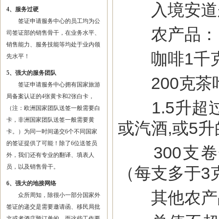
入境安道尔
4、服务过硬
签证申请服务中心的员工均为公
农产品：
司签证部的销售骨干，在业务水平、
销售能力、服务技能等均处于业内领
咖啡1千克，
先水平！
5、强大的服务团队
200克茶叶
签证申请服务中心拥有国家旅游
局备案认证的4张黄卡和2张白卡，
1.5升超过
（注：欧洲国家团队送签一般需要白
卡，非洲国家团队送签一般需要黄
或汽酒,或5
卡。）为同一时间递交6个不同国家
的签证提供了可能！除了6位送签员
300支卷烟
外，我们还有专业的翻译、填表人
员，以及销售骨干。
（每支多于3
6、强大的地接网络
其他农产
众所周知，除很小一部分国家外
签证的递交是需要邀请函、移民局批
文或者酒店预订单的，而这些工作要