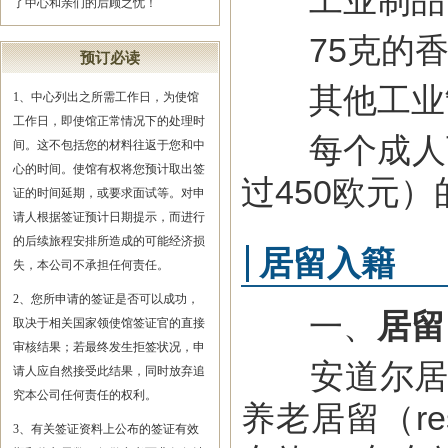
工业制品
了中心和亲们的后顾之忧！
75克的香水
预订必读
其他工业
1、中心列出之所需工作日，为使馆
工作日，即使馆正常情况下的处理时
每个成人可携
间。这不包括您的材料往返于您和中
心的时间。使馆有权将您预计取出签
过450欧元
证的时间延期，或要求面试等。对申
请人根据签证预计日期提示，而进行
的后续旅程安排所造成的可能经济损
居留入籍
失，本公司不承担任何责任。
2、您所申请的签证是否可以成功，
一、
居留
取决于相关国家领使馆签证官的直接
审核结果；若最终发生拒签状况，申
安道尔居留从性
请人应自然接受此结果，同时放弃追
究本公司任何责任的权利。
养老居留（res
3、有关签证资料上公布的签证有效