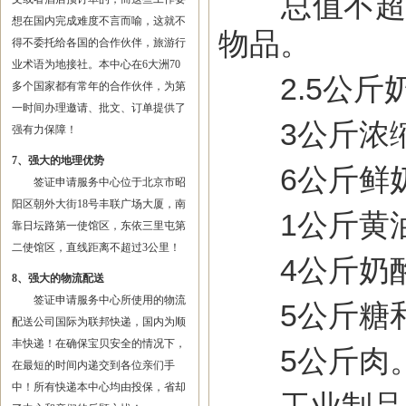
总值不超过3
想在国内完成难度不言而喻，这就不
物品。
得不委托给各国的合作伙伴，旅游行
业术语为地接社。本中心在6大洲70
2.5公斤
多个国家都有常年的合作伙伴，为第
一时间办理邀请、批文、订单提供了
3公斤浓
强有力保障！
7、强大的地理优势
6公斤鲜
签证申请服务中心位于北京市昭
阳区朝外大街18号丰联广场大厦，南
1公斤黄
靠日坛路第一使馆区，东依三里屯第
二使馆区，直线距离不超过3公里！
4公斤奶
8、强大的物流配送
签证申请服务中心所使用的物流
5公斤糖和
配送公司国际为联邦快递，国内为顺
丰快递！在确保宝贝安全的情况下，
5公斤肉
在最短的时间内递交到各位亲们手
中！所有快递本中心均由投保，省却