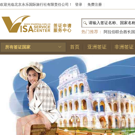
欢迎光临北京永乐国际旅行社有限责任公司！
登录
|
免费注册
|
热门推荐：
阿拉伯联合酋长国
和国
|
布基纳法索
|
巴勒斯坦
首页
亚洲签证
非洲签证
所有签证国家
林王国
|
安道尔公国
|