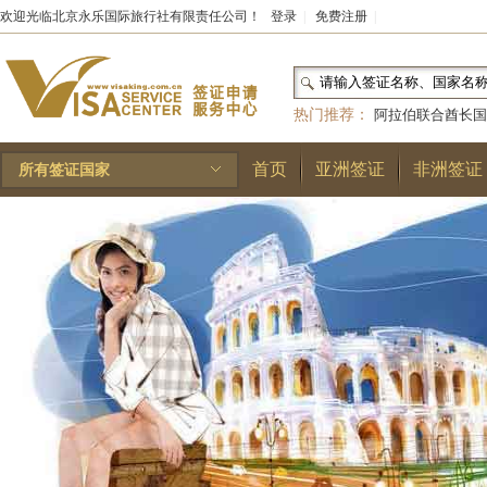
欢迎光临北京永乐国际旅行社有限责任公司！
登录
|
免费注册
|
热门推荐：
阿拉伯联合酋长国
和国
|
布基纳法索
|
巴勒斯坦
首页
亚洲签证
非洲签证
所有签证国家
林王国
|
安道尔公国
|