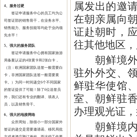
属发出的邀
4、服务过硬
签证申请服务中心的员工均为公
在朝亲属向
司签证部的销售骨干，在业务水平、
销售能力、服务技能等均处于业内领
证赴朝时，
先水平！
往其他地区，
5、强大的服务团队
签证申请服务中心拥有国家旅游
朝鲜境外负
局备案认证的4张黄卡和2张白卡，
（注：欧洲国家团队送签一般需要白
驻外外交、
卡，非洲国家团队送签一般需要黄
鲜驻华使馆
卡。）为同一时间递交6个不同国家
的签证提供了可能！除了6位送签员
室、朝鲜驻
外，我们还有专业的翻译、填表人
员，以及销售骨干。
办理观光证，
6、强大的地接网络
众所周知，除很小一部分国家外
朝鲜境内负
签证的递交是需要邀请函、移民局批
文或者酒店预订单的，而这些工作要