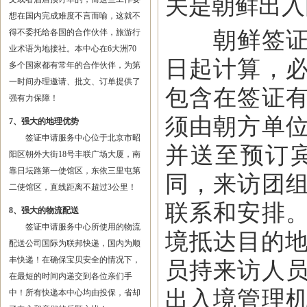
关是朝鲜出入
想在国内完成难度不言而喻，这就不
朝鲜签证有
得不委托给各国的合作伙伴，旅游行
业术语为地接社。本中心在6大洲70
日起计算，
多个国家都有常年的合作伙伴，为第
一时间办理邀请、批文、订单提供了
包含在签证
强有力保障！
须由朝方单
7、强大的地理优势
签证申请服务中心位于北京市昭
并送至预订
阳区朝外大街18号丰联广场大厦，南
靠日坛路第一使馆区，东依三里屯第
同，来访团
二使馆区，直线距离不超过3公里！
联系和安排
8、强大的物流配送
签证申请服务中心所使用的物流
境抵达目的地
配送公司国际为联邦快递，国内为顺
丰快递！在确保宝贝安全的情况下，
员持来访人
在最短的时间内递交到各位亲们手
出入境管理
中！所有快递本中心均由投保，省却