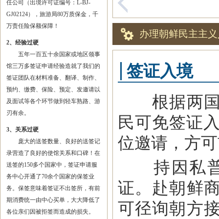
任公司（出境许可证编号：L-BJ-
GJ02124），旅游局80万质保金，千
万责任险保额保障！
办理朝鲜民主主义
2、经验过硬
五年一百五十余国家或地区领事
签证入境
馆三万多签证申请经验造就了我们的
签证团队在材料准备、翻译、制作、
预约、缴费、保险、预定、发邀请以
根据两国协
及面试等各个环节做到轻车熟路、游
刃有余。
民可免签证入
3、关系过硬
位邀请，方可
庞大的送签数量、良好的送签记
录营造了良好的使馆关系和口碑！在
持因私普通
送签的150多个国家中，签证申请服
务中心开通了70余个国家的保签业
证。赴朝鲜
务。保签意味着签证不出签所，有前
期消费统一由中心买单，大大降低了
可径询朝方
各位亲们因被拒签而造成的损失。