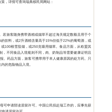
政策，详情可查询瑞典移民局网站：
。若旅客随身携带酒精或烟草不超过海关规定数额且用于个
的饮料，或2升酒精含量高于15%但低于22%的葡萄酒，或
，或100根雪茄烟，或250克吸用烟草。食品方面，从欧盟其
制，不同食品入境规则不同，肉、奶制品等需要健康证明且
申报。药品方面，旅客可携带用于本人健康原因的处方药。只
在内的危险物品入境。
母可申请陪读居留许可。中国公民拟赴瑞工作的，应事先获
时申请居留许可。