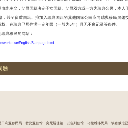
统主义，父母国籍决定子女国籍。父母双方或一方为瑞典公民，本人于20
甚至多重国籍。拟加入瑞典国籍的其他国家公民应向瑞典移民局递交
留权、在瑞典已居住满一定年限（一般为5年）且无不良记录等条件。
瑞典移民局网站：
onsverket.se/English/Startpage.html
问题
尼日利亚移民局
赞比亚使馆
突尼斯使馆
以色列使馆
马拉维移民局
埃塞俄比