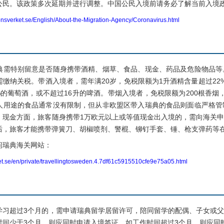
公民。该政策多次延期并进行调整。中国公民入境前请务必了解当前入境
onsverket.se/English/About-the-Migration-Agency/Coronavirus.html
特别留意是否随身携带酒精、烟草、食品、现金、药品及危险物品等
缴纳关税。带酒入境者，需年满20岁，免税限额为1升酒精含量超过22%
%的葡萄酒，或不超过16升的啤酒。带烟入境者，免税限额为200根香烟
人用途的食品通常没有限制，但从非欧盟区带入瑞典的食品则面临严格管
。现金方面，旅客随身携带1万欧元以上或等值现金出入境的，需向海关
后，旅客才能携带弹簧刀、胡椒喷剂、警棍、铆钉手套、锤、枪支弹药等
瑞典海关网站：
ket.se/en/private/travellingtosweden.4.7df61c5915510cfe9e75a05.html
超过3个月的，需申请瑞典留学居留许可，陪同留学的配偶、子女或父
时间少于3个月，则应同时申请入境签证，如工作时间超过3个月，则应同