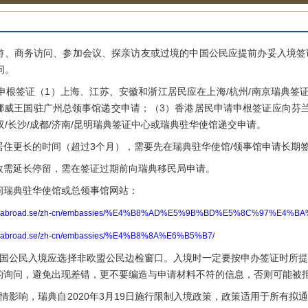
商务访问、参加会议、探亲访友或过境的中国公民应提前办妥入境签
问。
根签证（1）上海、江苏、安徽和浙江居民应在上海/杭州/南京瑞典签
挪威王国驻广州总领事馆递交申请；（3）香港居民申请申根签证应向芬
武汉/长沙/成都/济南/昆明瑞典签证中心或瑞典驻华使馆递交申请。
更长的时间（超过3个月），需要先在瑞典驻华使馆/领事馆申请长期
延长停留，需在签证过期前向瑞典移民局申请。
瑞典驻华使馆或总领事馆网站：
edenabroad.se/zh-cn/embassies/%E4%B8%AD%E5%9B%BD%E5%8C%97%E4%BA
enabroad.se/zh-cn/embassies/%E4%B8%8A%E6%B5%B7/
公民入境应选择非欧盟公民边检窗口。入境时一定要按申办签证时所提
的询问，避免出现差错，更不要编造与申请材料不符的信息，否则可能被
影响，瑞典自2020年3月19日施行限制入境政策，政策适用于所有拟