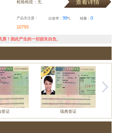
查看详情
检验检疫：无
99
0
产品关注度：
出签率：
%
销量：
10793
机票！因此产生的一切损失自负。
典签证
瑞典签证