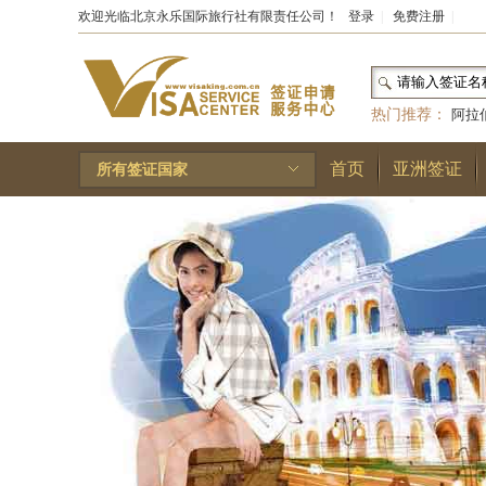
欢迎光临北京永乐国际旅行社有限责任公司！
登录
|
免费注册
|
热门推荐：
阿拉
和国
|
布基纳法索
首页
亚洲签证
所有签证国家
林王国
|
安道尔公