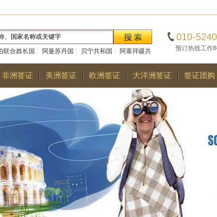
010-5240
预订热线工作时间：0
伯联合酋长国
|
阿曼苏丹国
|
贝宁共和国
|
阿塞拜疆共
|
巴勒斯坦国
|
阿尔巴尼亚共和国
|
多哥共和国
|
巴
非洲签证
美洲签证
欧洲签证
大洋洲签证
签证团购
国
|