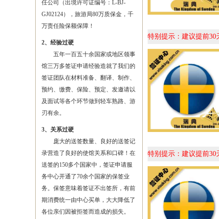
任公司（出境许可证编号：L-BJ-
GJ02124），旅游局80万质保金，千
万责任险保额保障！
特别提示：建议提前3
2、经验过硬
五年一百五十余国家或地区领事
馆三万多签证申请经验造就了我们的
签证团队在材料准备、翻译、制作、
预约、缴费、保险、预定、发邀请以
及面试等各个环节做到轻车熟路、游
刃有余。
3、关系过硬
庞大的送签数量、良好的送签记
录营造了良好的使馆关系和口碑！在
特别提示：建议提前3
送签的150多个国家中，签证申请服
务中心开通了70余个国家的保签业
务。保签意味着签证不出签所，有前
期消费统一由中心买单，大大降低了
各位亲们因被拒签而造成的损失。