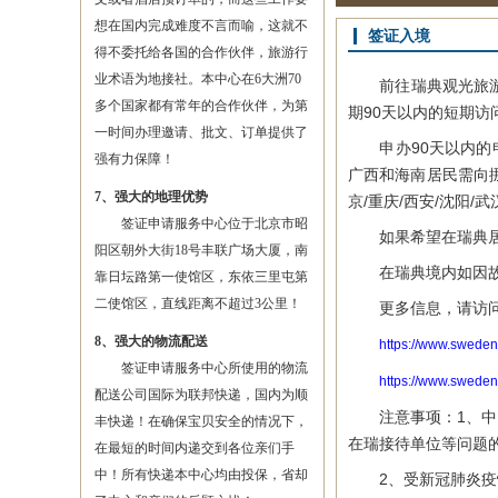
想在国内完成难度不言而喻，这就不
签证入境
得不委托给各国的合作伙伴，旅游行
业术语为地接社。本中心在6大洲70
前往瑞典观光旅游、
多个国家都有常年的合作伙伴，为第
期90天以内的短期访
一时间办理邀请、批文、订单提供了
申办90天以内的申
强有力保障！
广西和海南居民需向
7、强大的地理优势
京/重庆/西安/沈阳/
签证申请服务中心位于北京市昭
如果希望在瑞典居住
阳区朝外大街18号丰联广场大厦，南
在瑞典境内如因故需
靠日坛路第一使馆区，东依三里屯第
二使馆区，直线距离不超过3公里！
更多信息，请访问
8、强大的物流配送
https://www.sw
签证申请服务中心所使用的物流
https://www.swed
配送公司国际为联邦快递，国内为顺
注意事项：1、中国
丰快递！在确保宝贝安全的情况下，
在瑞接待单位等问题
在最短的时间内递交到各位亲们手
中！所有快递本中心均由投保，省却
2、受新冠肺炎疫情