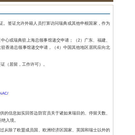
证。签证允许外籍人员打算访问瑞典或其他申根国家，作为
证中心或瑞典驻上海总领事馆递交申请；（2）广东、福建、
兰驻香港总领事馆递交申请，（4）中国其他地区居民应向北
签证（居留，工作许可）。
%AC/
供的信息如实回答边防官员关于诸如来瑞目的、停留天数、
拒绝入境。
通过从除了欧盟成员国、欧洲经济区国家、英国和瑞士以外的