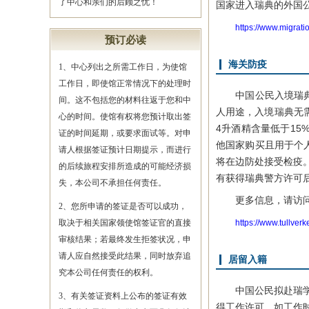
了中心和亲们的后顾之忧！
国家进入瑞典的外国
https://www.migrati
预订必读
海关防疫
1、中心列出之所需工作日，为使馆
工作日，即使馆正常情况下的处理时
中国公民入境瑞典需
间。这不包括您的材料往返于您和中
人用途，入境瑞典无需
心的时间。使馆有权将您预计取出签
4升酒精含量低于15
证的时间延期，或要求面试等。对申
他国家购买且用于个
请人根据签证预计日期提示，而进行
将在边防处接受检疫
的后续旅程安排所造成的可能经济损
有获得瑞典警方许可
失，本公司不承担任何责任。
更多信息，请访问
2、您所申请的签证是否可以成功，
取决于相关国家领使馆签证官的直接
https://www.tullver
审核结果；若最终发生拒签状况，申
请人应自然接受此结果，同时放弃追
居留入籍
究本公司任何责任的权利。
中国公民拟赴瑞学习
3、有关签证资料上公布的签证有效
得工作许可，如工作