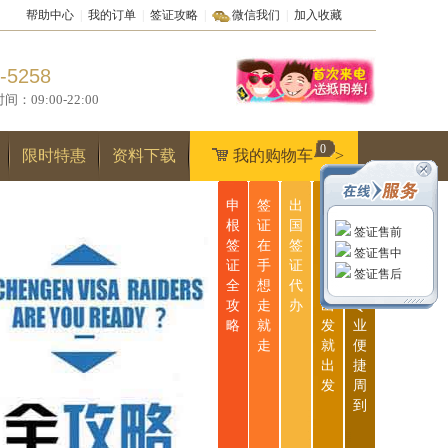
帮助中心
|
我的订单
|
签证攻略
|
微信我们
|
加入收藏
-5258
9:00-22:00
0
限时特惠
资料下载
我的购物车
>
申
签
出
无
一
根
证
国
忧
站
签证售前
签
在
签
签
式
签证售中
证
手
证
证
服
签证售后
全
想
代
说
务
攻
走
办
出
专
略
就
发
业
走
就
便
出
捷
发
周
到