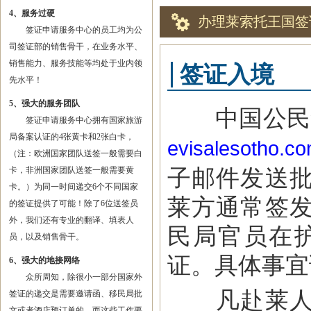
4、服务过硬
办理莱索托王国签
签证申请服务中心的员工均为公
司签证部的销售骨干，在业务水平、
销售能力、服务技能等均处于业内领
签证入境
先水平！
5、强大的服务团队
中国公民凭
签证申请服务中心拥有国家旅游
局备案认证的4张黄卡和2张白卡，
evisalesotho.c
（注：欧洲国家团队送签一般需要白
子邮件发送
卡，非洲国家团队送签一般需要黄
卡。）为同一时间递交6个不同国家
莱方通常签
的签证提供了可能！除了6位送签员
外，我们还有专业的翻译、填表人
民局官员在
员，以及销售骨干。
证。具体事宜
6、强大的地接网络
众所周知，除很小一部分国家外
凡赴莱人员
签证的递交是需要邀请函、移民局批
文或者酒店预订单的，而这些工作要