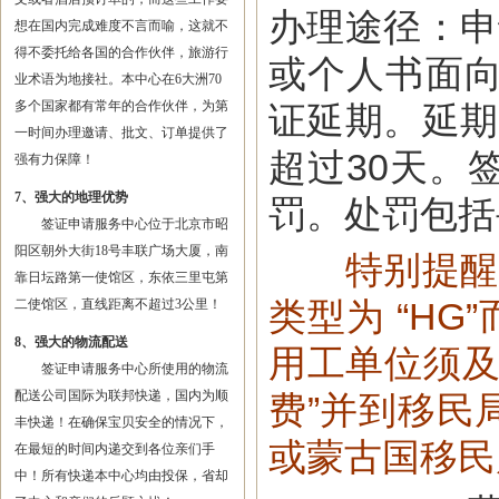
办理途径：申
想在国内完成难度不言而喻，这就不
得不委托给各国的合作伙伴，旅游行
或个人书面
业术语为地接社。本中心在6大洲70
多个国家都有常年的合作伙伴，为第
证延期。延期
一时间办理邀请、批文、订单提供了
超过30天。
强有力保障！
7、强大的地理优势
罚。处罚包括
签证申请服务中心位于北京市昭
阳区朝外大街18号丰联广场大厦，南
特别提醒
靠日坛路第一使馆区，东依三里屯第
类型为 “HG
二使馆区，直线距离不超过3公里！
8、强大的物流配送
用工单位须及
签证申请服务中心所使用的物流
配送公司国际为联邦快递，国内为顺
费”并到移民
丰快递！在确保宝贝安全的情况下，
或蒙古国移民
在最短的时间内递交到各位亲们手
中！所有快递本中心均由投保，省却