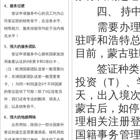
4、服务过硬
四、 持中
签证申请服务中心的员工均为公
司签证部的销售骨干，在业务水平、
需要办理签
销售能力、服务技能等均处于业内领
先水平！
驻呼和浩特
5、强大的服务团队
目前，蒙古驻
签证申请服务中心拥有国家旅游
局备案认证的4张黄卡和2张白卡，
签证种类主
（注：欧洲国家团队送签一般需要白
卡，非洲国家团队送签一般需要黄
投资（T）、
卡。）为同一时间递交6个不同国家
天，出入境
的签证提供了可能！除了6位送签员
外，我们还有专业的翻译、填表人
蒙古后，如停
员，以及销售骨干。
6、强大的地接网络
理相关注册
众所周知，除很小一部分国家外
国籍事务管
签证的递交是需要邀请函、移民局批
文或者酒店预订单的，而这些工作要