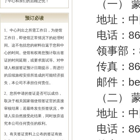
（一） 蒙
了中心和亲们的后顾之忧！
地址：中国
预订必读
1、中心列出之所需工作日，为使馆
电话：86-01
工作日，即使馆正常情况下的处理时
间。这不包括您的材料往返于您和中
领事部：86-0
心的时间。使馆有权将您预计取出签
证的时间延期，或要求面试等。对申
传真：86-01
请人根据签证预计日期提示，而进行
的后续旅程安排所造成的可能经济损
邮件：beijin
失，本公司不承担任何责任。
2、您所申请的签证是否可以成功，
（二） 蒙
取决于相关国家领使馆签证官的直接
审核结果；若最终发生拒签状况，申
地址：中国
请人应自然接受此结果，同时放弃追
究本公司任何责任的权利。
电话：86-04
3、有关签证资料上公布的签证有效