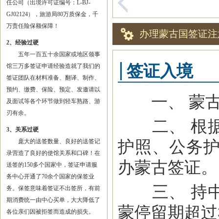
任公司（出境许可证编号：L-BJ-
GJ02124），旅游局80万质保金，千
万责任险保额保障！
办理蒙古国签证注
2、经验过硬
五年一百五十余国家或地区领事
签证入境
馆三万多签证申请经验造就了我们的
签证团队在材料准备、翻译、制作、
预约、缴费、保险、预定、发邀请以
一、 蒙古
及面试等各个环节做到轻车熟路、游
刃有余。
二、 根据
3、关系过硬
护照、公务护
庞大的送签数量、良好的送签记
录营造了良好的使馆关系和口碑！在
办蒙古签证。
送签的150多个国家中，签证申请服
务中心开通了70余个国家的保签业
三、 持中
务。保签意味着签证不出签所，有前
期消费统一由中心买单，大大降低了
蒙停留期超过
各位亲们因被拒签而造成的损失。