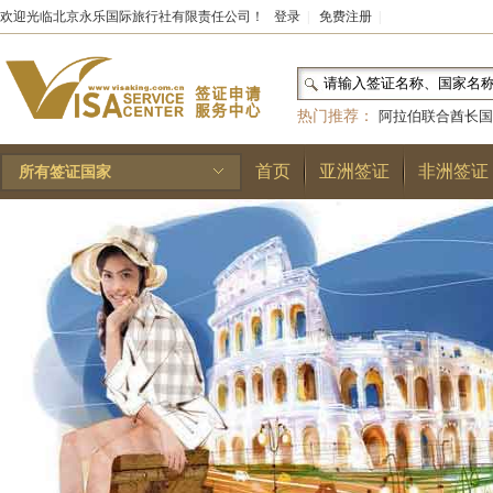
欢迎光临北京永乐国际旅行社有限责任公司！
登录
|
免费注册
|
热门推荐：
阿拉伯联合酋长国
和国
|
布基纳法索
|
巴勒斯坦
首页
亚洲签证
非洲签证
所有签证国家
林王国
|
安道尔公国
|